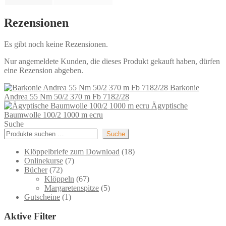
Rezensionen
Es gibt noch keine Rezensionen.
Nur angemeldete Kunden, die dieses Produkt gekauft haben, dürfen
eine Rezension abgeben.
Barkonie
Andrea 55 Nm 50/2 370 m Fb 7182/28
Ägyptische
Baumwolle 100/2 1000 m ecru
Suche
Suche
18
Klöppelbriefe zum Download
18
7
Produkte
Onlinekurse
7
72
Produkte
Bücher
72
Produkte
67
Klöppeln
67
Produkte
5
Margaretenspitze
5
1
Produkte
Gutscheine
1
Produkt
Aktive Filter