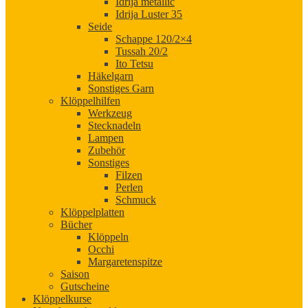
Idrija metallic
Idrija Luster 35
Seide
Schappe 120/2×4
Tussah 20/2
Ito Tetsu
Häkelgarn
Sonstiges Garn
Klöppelhilfen
Werkzeug
Stecknadeln
Lampen
Zubehör
Sonstiges
Filzen
Perlen
Schmuck
Klöppelplatten
Bücher
Klöppeln
Occhi
Margaretenspitze
Saison
Gutscheine
Klöppelkurse