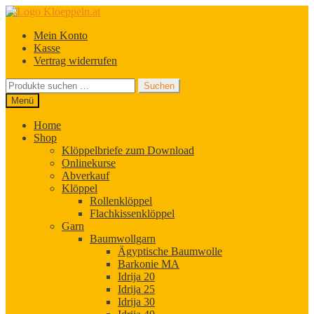
Zur
Zum
Navigation
Inhalt
Mein Konto
springen
springen
Kasse
Vertrag widerrufen
Suchen
Suchen
nach:
Menü
Home
Shop
Klöppelbriefe zum Download
Onlinekurse
Abverkauf
Klöppel
Rollenklöppel
Flachkissenklöppel
Garn
Baumwollgarn
Ägyptische Baumwolle
Barkonie MA
Idrija 20
Idrija 25
Idrija 30