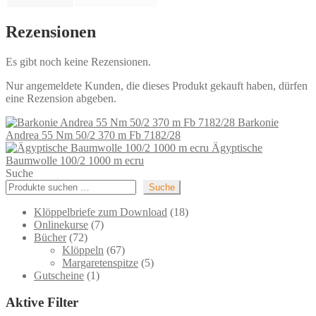
Rezensionen
Es gibt noch keine Rezensionen.
Nur angemeldete Kunden, die dieses Produkt gekauft haben, dürfen
eine Rezension abgeben.
Barkonie
Andrea 55 Nm 50/2 370 m Fb 7182/28
Ägyptische
Baumwolle 100/2 1000 m ecru
Suche
Suche
18
Klöppelbriefe zum Download
18
7
Produkte
Onlinekurse
7
72
Produkte
Bücher
72
Produkte
67
Klöppeln
67
Produkte
5
Margaretenspitze
5
1
Produkte
Gutscheine
1
Produkt
Aktive Filter