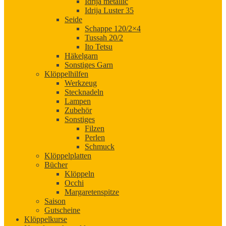
Idrija metallic
Idrija Luster 35
Seide
Schappe 120/2×4
Tussah 20/2
Ito Tetsu
Häkelgarn
Sonstiges Garn
Klöppelhilfen
Werkzeug
Stecknadeln
Lampen
Zubehör
Sonstiges
Filzen
Perlen
Schmuck
Klöppelplatten
Bücher
Klöppeln
Occhi
Margaretenspitze
Saison
Gutscheine
Klöppelkurse