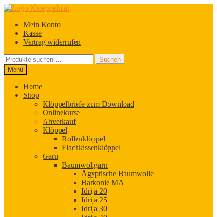
Zur
Zum
Navigation
Inhalt
Mein Konto
springen
springen
Kasse
Vertrag widerrufen
Suchen
Suchen
nach:
Menü
Home
Shop
Klöppelbriefe zum Download
Onlinekurse
Abverkauf
Klöppel
Rollenklöppel
Flachkissenklöppel
Garn
Baumwollgarn
Ägyptische Baumwolle
Barkonie MA
Idrija 20
Idrija 25
Idrija 30