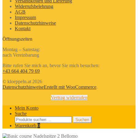
Versandkosten und Lieferung
Widerrufsbelehrung
AGB
Impressum
Datenschutzhinweise
Kontakt
Öffnungszeiten
Montag – Samstag:
nach Vereinbarung
Bitte rufen Sie mich an, bevor Sie mich besuchen:
+43 664 404 79 69
© kloeppeln.at 2026
Datenschutzhinweise
Erstellt mit WooCommerce
.
Vertrag widerrufen
Mein Konto
Suche
Suchen
Suchen
nach:
Warenkorb
0