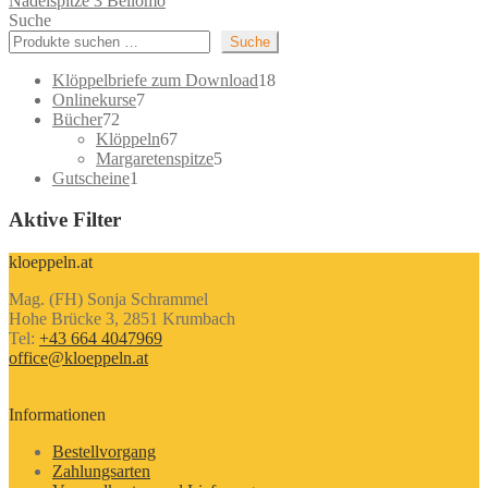
Nadelspitze 3 Bellomo
Suche
Suche
18
Klöppelbriefe zum Download
18
7
Produkte
Onlinekurse
7
72
Produkte
Bücher
72
Produkte
67
Klöppeln
67
Produkte
5
Margaretenspitze
5
1
Produkte
Gutscheine
1
Produkt
Aktive Filter
kloeppeln.at
Mag. (FH) Sonja Schrammel
Hohe Brücke 3, 2851 Krumbach
Tel:
+43 664 4047969
office@kloeppeln.at
Informationen
Bestellvorgang
Zahlungsarten