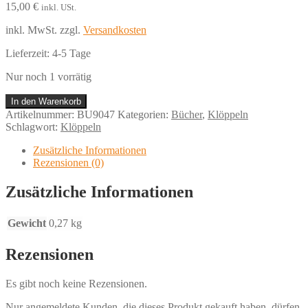
15,00
€
inkl. USt.
inkl. MwSt.
zzgl.
Versandkosten
Lieferzeit:
4-5 Tage
Nur noch 1 vorrätig
Basic
In den Warenkorb
course
Artikelnummer:
BU9047
Kategorien:
Bücher
,
Klöppeln
Nadelspitze
Schlagwort:
Klöppeln
2
Bellomo
Zusätzliche Informationen
Menge
Rezensionen (0)
Zusätzliche Informationen
Gewicht
0,27 kg
Rezensionen
Es gibt noch keine Rezensionen.
Nur angemeldete Kunden, die dieses Produkt gekauft haben, dürfen