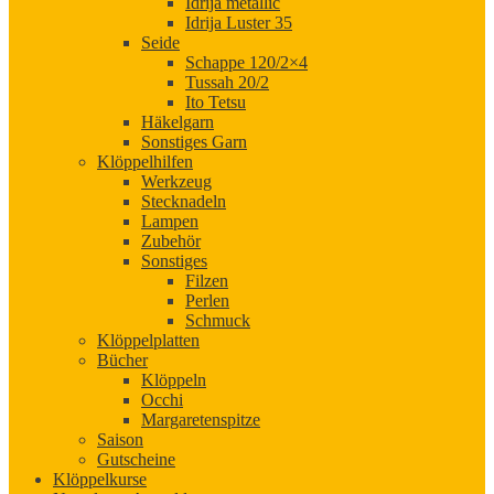
Idrija metallic
Idrija Luster 35
Seide
Schappe 120/2×4
Tussah 20/2
Ito Tetsu
Häkelgarn
Sonstiges Garn
Klöppelhilfen
Werkzeug
Stecknadeln
Lampen
Zubehör
Sonstiges
Filzen
Perlen
Schmuck
Klöppelplatten
Bücher
Klöppeln
Occhi
Margaretenspitze
Saison
Gutscheine
Klöppelkurse