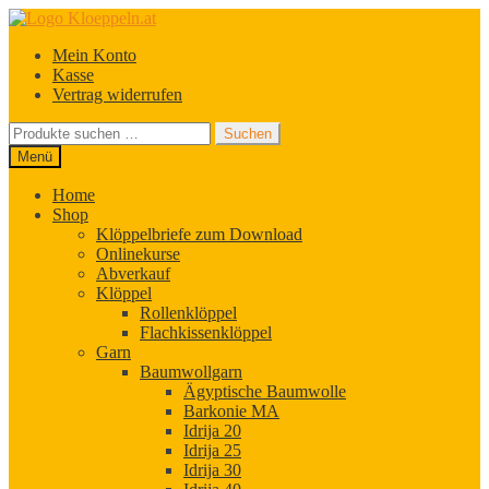
Zur
Zum
Navigation
Inhalt
Mein Konto
springen
springen
Kasse
Vertrag widerrufen
Suchen
Suchen
nach:
Menü
Home
Shop
Klöppelbriefe zum Download
Onlinekurse
Abverkauf
Klöppel
Rollenklöppel
Flachkissenklöppel
Garn
Baumwollgarn
Ägyptische Baumwolle
Barkonie MA
Idrija 20
Idrija 25
Idrija 30