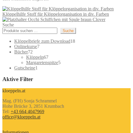
Klöppelhilfe Stoff für Klöppelorganisation in div. Farben
Occhi Schiffchen mit Spule braun Clover
Suche
Suche
18
Klöppelbriefe zum Download
18
7
Produkte
Onlinekurse
7
72
Produkte
Bücher
72
Produkte
67
Klöppeln
67
Produkte
5
Margaretenspitze
5
1
Produkte
Gutscheine
1
Produkt
Aktive Filter
kloeppeln.at
Mag. (FH) Sonja Schrammel
Hohe Brücke 3, 2851 Krumbach
Tel:
+43 664 4047969
office@kloeppeln.at
Informationen