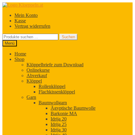
Zur
Zum
Navigation
Inhalt
Mein Konto
springen
springen
Kasse
Vertrag widerrufen
Suchen
Suchen
nach:
Menü
Home
Shop
Klöppelbriefe zum Download
Onlinekurse
Abverkauf
Klöppel
Rollenklöppel
Flachkissenklöppel
Garn
Baumwollgarn
Ägyptische Baumwolle
Barkonie MA
Idrija 20
Idrija 25
Idrija 30