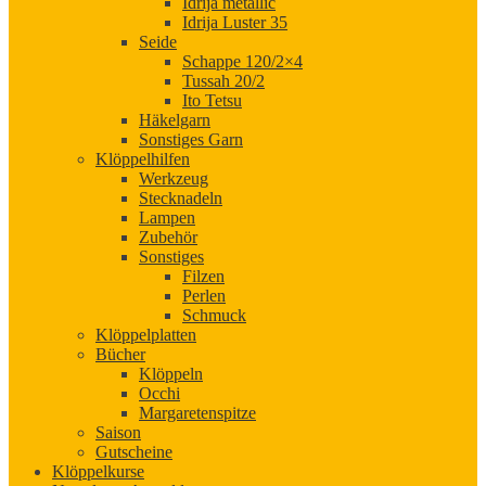
Idrija metallic
Idrija Luster 35
Seide
Schappe 120/2×4
Tussah 20/2
Ito Tetsu
Häkelgarn
Sonstiges Garn
Klöppelhilfen
Werkzeug
Stecknadeln
Lampen
Zubehör
Sonstiges
Filzen
Perlen
Schmuck
Klöppelplatten
Bücher
Klöppeln
Occhi
Margaretenspitze
Saison
Gutscheine
Klöppelkurse