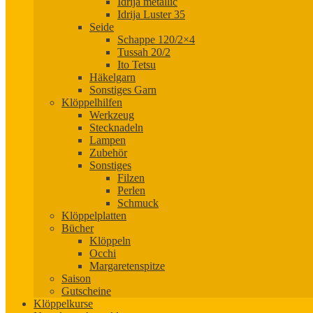
Idrija metallic
Idrija Luster 35
Seide
Schappe 120/2×4
Tussah 20/2
Ito Tetsu
Häkelgarn
Sonstiges Garn
Klöppelhilfen
Werkzeug
Stecknadeln
Lampen
Zubehör
Sonstiges
Filzen
Perlen
Schmuck
Klöppelplatten
Bücher
Klöppeln
Occhi
Margaretenspitze
Saison
Gutscheine
Klöppelkurse