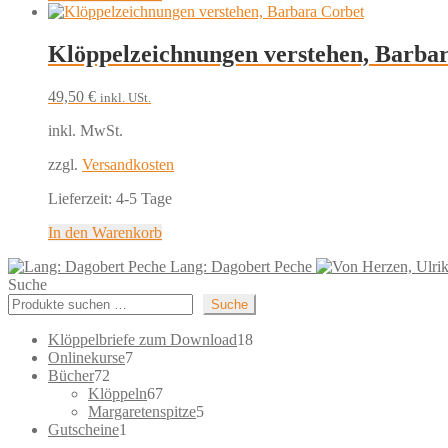
Klöppelzeichnungen verstehen, Barba
49,50
€
inkl. USt.
inkl. MwSt.
zzgl.
Versandkosten
Lieferzeit:
4-5 Tage
In den Warenkorb
Lang: Dagobert Peche
Suche
Suche
18
Klöppelbriefe zum Download
18
7
Produkte
Onlinekurse
7
72
Produkte
Bücher
72
Produkte
67
Klöppeln
67
Produkte
5
Margaretenspitze
5
1
Produkte
Gutscheine
1
Produkt