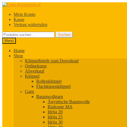
Zur
Zum
Navigation
Inhalt
Mein Konto
springen
springen
Kasse
Vertrag widerrufen
Suchen
Suchen
nach:
Menü
Home
Shop
Klöppelbriefe zum Download
Onlinekurse
Abverkauf
Klöppel
Rollenklöppel
Flachkissenklöppel
Garn
Baumwollgarn
Ägyptische Baumwolle
Barkonie MA
Idrija 20
Idrija 25
Idrija 30