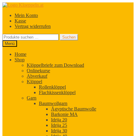
Zur
Zum
Navigation
Inhalt
Mein Konto
springen
springen
Kasse
Vertrag widerrufen
Suchen
Suchen
nach:
Menü
Home
Shop
Klöppelbriefe zum Download
Onlinekurse
Abverkauf
Klöppel
Rollenklöppel
Flachkissenklöppel
Garn
Baumwollgarn
Ägyptische Baumwolle
Barkonie MA
Idrija 20
Idrija 25
Idrija 30