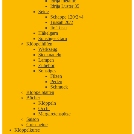
Idrija metallic
Idrija Luster 35
Seide
Schappe 120/2×4
Tussah 20/2
Ito Tetsu
Häkelgarn
Sonstiges Garn
Klöppelhilfen
Werkzeug
Stecknadeln
Lampen
Zubehör
Sonstiges
Filzen
Perlen
Schmuck
Klöppelplatten
Bücher
Klöppeln
Occhi
Margaretenspitze
Saison
Gutscheine
Klöppelkurse