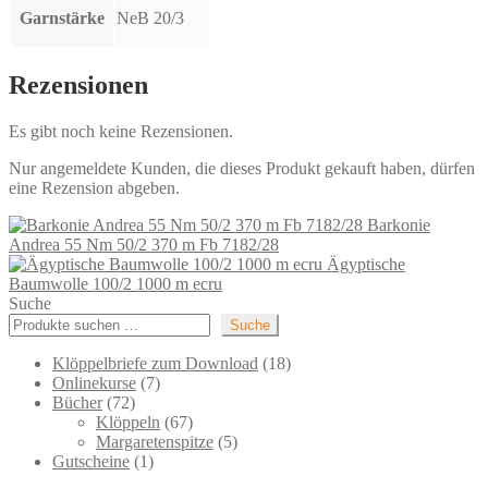
Garnstärke
NeB 20/3
Rezensionen
Es gibt noch keine Rezensionen.
Nur angemeldete Kunden, die dieses Produkt gekauft haben, dürfen
eine Rezension abgeben.
Barkonie
Andrea 55 Nm 50/2 370 m Fb 7182/28
Ägyptische
Baumwolle 100/2 1000 m ecru
Suche
Suche
18
Klöppelbriefe zum Download
18
7
Produkte
Onlinekurse
7
72
Produkte
Bücher
72
Produkte
67
Klöppeln
67
Produkte
5
Margaretenspitze
5
1
Produkte
Gutscheine
1
Produkt