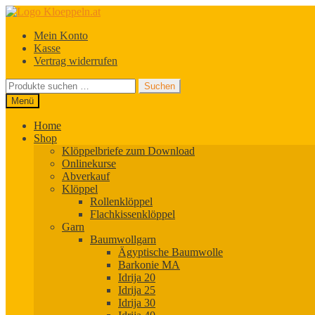
Zur
Zum
Navigation
Inhalt
Mein Konto
springen
springen
Kasse
Vertrag widerrufen
Suchen
Suchen
nach:
Menü
Home
Shop
Klöppelbriefe zum Download
Onlinekurse
Abverkauf
Klöppel
Rollenklöppel
Flachkissenklöppel
Garn
Baumwollgarn
Ägyptische Baumwolle
Barkonie MA
Idrija 20
Idrija 25
Idrija 30