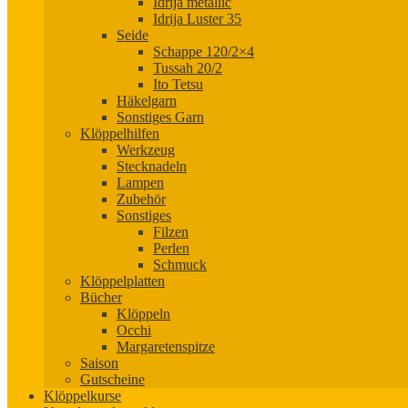
Idrija metallic
Idrija Luster 35
Seide
Schappe 120/2×4
Tussah 20/2
Ito Tetsu
Häkelgarn
Sonstiges Garn
Klöppelhilfen
Werkzeug
Stecknadeln
Lampen
Zubehör
Sonstiges
Filzen
Perlen
Schmuck
Klöppelplatten
Bücher
Klöppeln
Occhi
Margaretenspitze
Saison
Gutscheine
Klöppelkurse