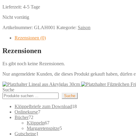
Lieferzeit:
4-5 Tage
Nicht vorrätig
Artikelnummer:
GLAH001
Kategorie:
Saison
Rezensionen (0)
Rezensionen
Es gibt noch keine Rezensionen.
Nur angemeldete Kunden, die dieses Produkt gekauft haben, dürfen 
Lineal aus Akrylglas 30cm
Filzteilchen Fr
Suche
Suche
18
Klöppelbriefe zum Download
18
7
Produkte
Onlinekurse
7
72
Produkte
Bücher
72
Produkte
67
Klöppeln
67
Produkte
5
Margaretenspitze
5
1
Produkte
Gutscheine
1