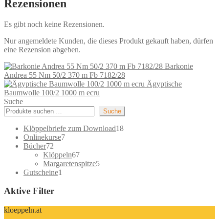
Rezensionen
Es gibt noch keine Rezensionen.
Nur angemeldete Kunden, die dieses Produkt gekauft haben, dürfen
eine Rezension abgeben.
Barkonie
Andrea 55 Nm 50/2 370 m Fb 7182/28
Ägyptische
Baumwolle 100/2 1000 m ecru
Suche
Suche
18
Klöppelbriefe zum Download
18
7
Produkte
Onlinekurse
7
72
Produkte
Bücher
72
Produkte
67
Klöppeln
67
Produkte
5
Margaretenspitze
5
1
Produkte
Gutscheine
1
Produkt
Aktive Filter
kloeppeln.at