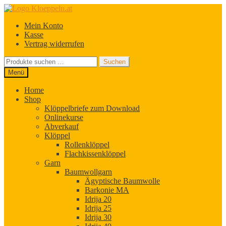
Zur
Zum
Navigation
Inhalt
Mein Konto
springen
springen
Kasse
Vertrag widerrufen
Suchen
Suchen
nach:
Menü
Home
Shop
Klöppelbriefe zum Download
Onlinekurse
Abverkauf
Klöppel
Rollenklöppel
Flachkissenklöppel
Garn
Baumwollgarn
Ägyptische Baumwolle
Barkonie MA
Idrija 20
Idrija 25
Idrija 30