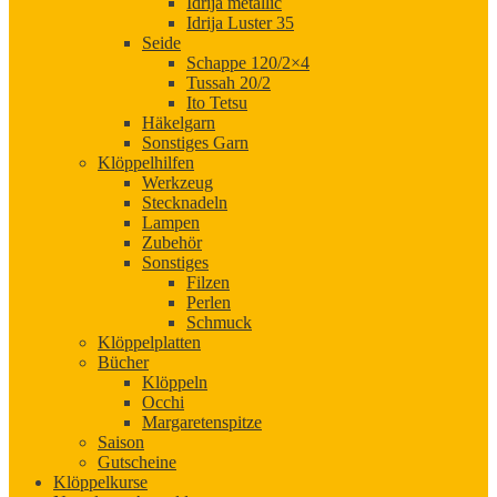
Idrija metallic
Idrija Luster 35
Seide
Schappe 120/2×4
Tussah 20/2
Ito Tetsu
Häkelgarn
Sonstiges Garn
Klöppelhilfen
Werkzeug
Stecknadeln
Lampen
Zubehör
Sonstiges
Filzen
Perlen
Schmuck
Klöppelplatten
Bücher
Klöppeln
Occhi
Margaretenspitze
Saison
Gutscheine
Klöppelkurse