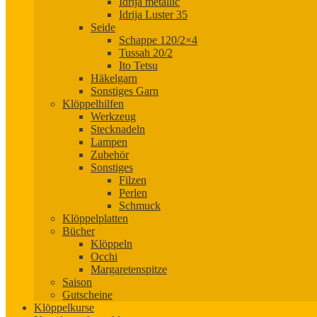
Idrija metallic
Idrija Luster 35
Seide
Schappe 120/2×4
Tussah 20/2
Ito Tetsu
Häkelgarn
Sonstiges Garn
Klöppelhilfen
Werkzeug
Stecknadeln
Lampen
Zubehör
Sonstiges
Filzen
Perlen
Schmuck
Klöppelplatten
Bücher
Klöppeln
Occhi
Margaretenspitze
Saison
Gutscheine
Klöppelkurse