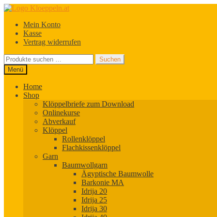
Zur
Zum
Navigation
Inhalt
Mein Konto
springen
springen
Kasse
Vertrag widerrufen
Suchen
Suchen
nach:
Menü
Home
Shop
Klöppelbriefe zum Download
Onlinekurse
Abverkauf
Klöppel
Rollenklöppel
Flachkissenklöppel
Garn
Baumwollgarn
Ägyptische Baumwolle
Barkonie MA
Idrija 20
Idrija 25
Idrija 30