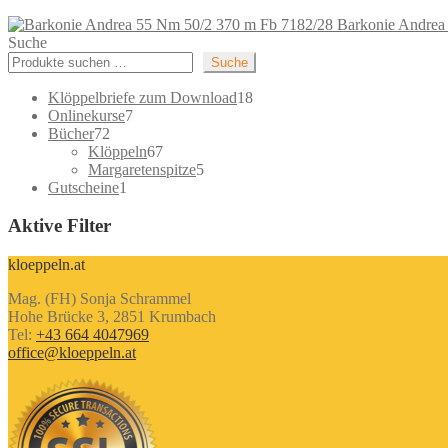
Barkonie Andrea
Suche
Suche
18
Klöppelbriefe zum Download
18
7
Produkte
Onlinekurse
7
72
Produkte
Bücher
72
Produkte
67
Klöppeln
67
Produkte
5
Margaretenspitze
5
1
Produkte
Gutscheine
1
Produkt
Aktive Filter
kloeppeln.at
Mag. (FH) Sonja Schrammel
Hohe Brücke 3, 2851 Krumbach
Tel:
+43 664 4047969
office@kloeppeln.at