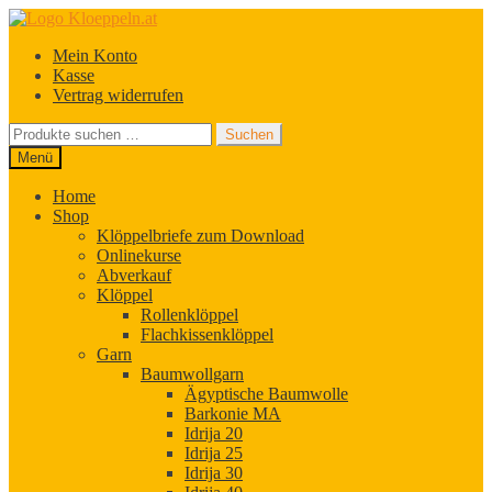
Zur
Zum
Navigation
Inhalt
Mein Konto
springen
springen
Kasse
Vertrag widerrufen
Suchen
Suchen
nach:
Menü
Home
Shop
Klöppelbriefe zum Download
Onlinekurse
Abverkauf
Klöppel
Rollenklöppel
Flachkissenklöppel
Garn
Baumwollgarn
Ägyptische Baumwolle
Barkonie MA
Idrija 20
Idrija 25
Idrija 30