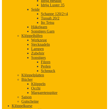
Idrija metallic
Idrija Luster 35
Seide
Schappe 120/2×4
Tussah 20/2
Ito Tetsu
Häkelgarn
Sonstiges Garn
Klöppelhilfen
Werkzeug
Stecknadeln
Lampen
Zubehör
Sonstiges
Filzen
Perlen
Schmuck
Klöppelplatten
Bücher
Klöppeln
Occhi
Margaretenspitze
Saison
Gutscheine
Klöppelkurse