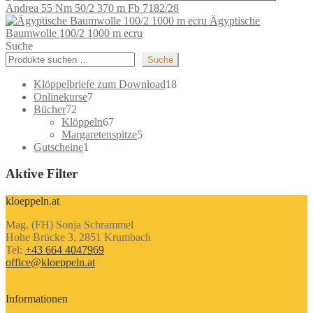
Andrea 55 Nm 50/2 370 m Fb 7182/28
Ägyptische
Baumwolle 100/2 1000 m ecru
Suche
Suche
18
Klöppelbriefe zum Download
18
7
Produkte
Onlinekurse
7
72
Produkte
Bücher
72
Produkte
67
Klöppeln
67
Produkte
5
Margaretenspitze
5
1
Produkte
Gutscheine
1
Produkt
Aktive Filter
kloeppeln.at
Mag. (FH) Sonja Schrammel
Hohe Brücke 3, 2851 Krumbach
Tel:
+43 664 4047969
office@kloeppeln.at
Informationen