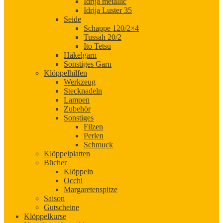
Idrija metallic
Idrija Luster 35
Seide
Schappe 120/2×4
Tussah 20/2
Ito Tetsu
Häkelgarn
Sonstiges Garn
Klöppelhilfen
Werkzeug
Stecknadeln
Lampen
Zubehör
Sonstiges
Filzen
Perlen
Schmuck
Klöppelplatten
Bücher
Klöppeln
Occhi
Margaretenspitze
Saison
Gutscheine
Klöppelkurse