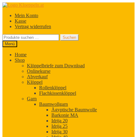
Zur
Zum
Navigation
Inhalt
Mein Konto
springen
springen
Kasse
Vertrag widerrufen
Suchen
Suchen
nach:
Menü
Home
Shop
Klöppelbriefe zum Download
Onlinekurse
Abverkauf
Klöppel
Rollenklöppel
Flachkissenklöppel
Garn
Baumwollgarn
Ägyptische Baumwolle
Barkonie MA
Idrija 20
Idrija 25
Idrija 30