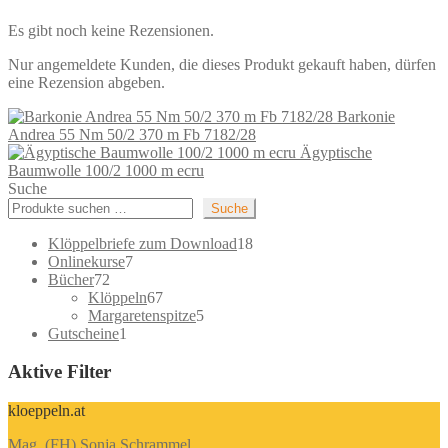
Es gibt noch keine Rezensionen.
Nur angemeldete Kunden, die dieses Produkt gekauft haben, dürfen
eine Rezension abgeben.
Barkonie
Andrea 55 Nm 50/2 370 m Fb 7182/28
Ägyptische
Baumwolle 100/2 1000 m ecru
Suche
Suche
18
Klöppelbriefe zum Download
18
7
Produkte
Onlinekurse
7
72
Produkte
Bücher
72
Produkte
67
Klöppeln
67
Produkte
5
Margaretenspitze
5
1
Produkte
Gutscheine
1
Produkt
Aktive Filter
kloeppeln.at
Mag. (FH) Sonja Schrammel