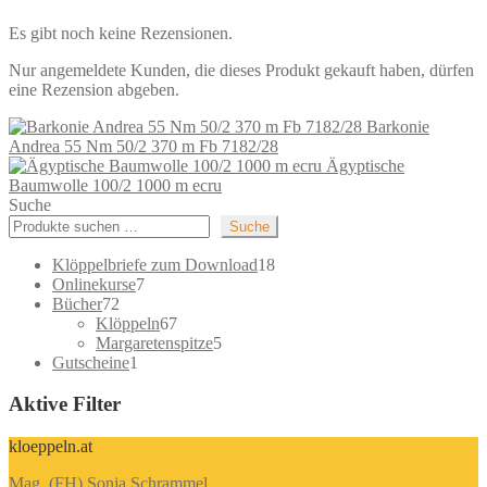
Es gibt noch keine Rezensionen.
Nur angemeldete Kunden, die dieses Produkt gekauft haben, dürfen
eine Rezension abgeben.
Barkonie
Andrea 55 Nm 50/2 370 m Fb 7182/28
Ägyptische
Baumwolle 100/2 1000 m ecru
Suche
Suche
18
Klöppelbriefe zum Download
18
7
Produkte
Onlinekurse
7
72
Produkte
Bücher
72
Produkte
67
Klöppeln
67
Produkte
5
Margaretenspitze
5
1
Produkte
Gutscheine
1
Produkt
Aktive Filter
kloeppeln.at
Mag. (FH) Sonja Schrammel