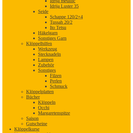
Idrija metallic
Idrija Luster 35
Seide
Schappe 120/2×4
Tussah 20/2
Ito Tetsu
Häkelgarn
Sonstiges Garn
Klöppelhilfen
Werkzeug
Stecknadeln
Lampen
Zubehör
Sonstiges
Filzen
Perlen
Schmuck
Klöppelplatten
Bücher
Klöppeln
Occhi
Margaretenspitze
Saison
Gutscheine
Klöppelkurse