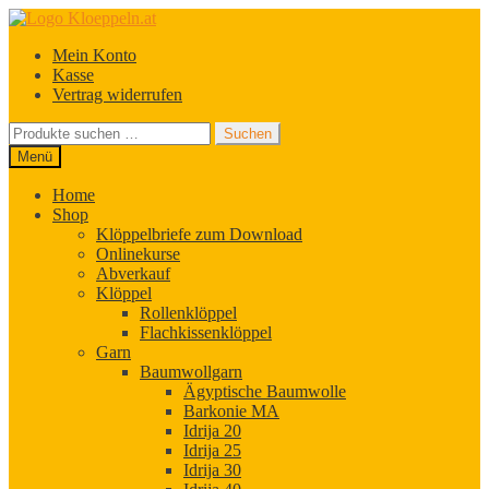
Zur
Zum
Navigation
Inhalt
Mein Konto
springen
springen
Kasse
Vertrag widerrufen
Suchen
Suchen
nach:
Menü
Home
Shop
Klöppelbriefe zum Download
Onlinekurse
Abverkauf
Klöppel
Rollenklöppel
Flachkissenklöppel
Garn
Baumwollgarn
Ägyptische Baumwolle
Barkonie MA
Idrija 20
Idrija 25
Idrija 30