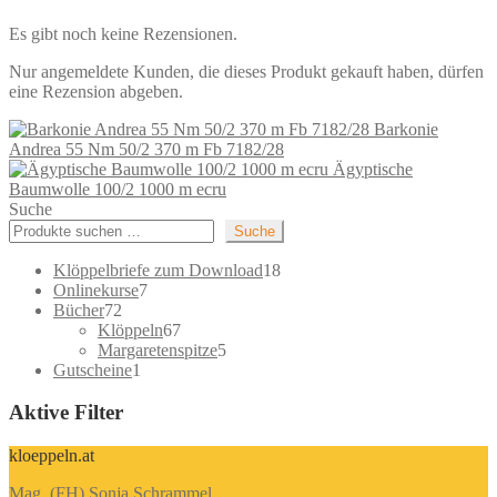
Es gibt noch keine Rezensionen.
Nur angemeldete Kunden, die dieses Produkt gekauft haben, dürfen
eine Rezension abgeben.
Barkonie
Andrea 55 Nm 50/2 370 m Fb 7182/28
Ägyptische
Baumwolle 100/2 1000 m ecru
Suche
Suche
18
Klöppelbriefe zum Download
18
7
Produkte
Onlinekurse
7
72
Produkte
Bücher
72
Produkte
67
Klöppeln
67
Produkte
5
Margaretenspitze
5
1
Produkte
Gutscheine
1
Produkt
Aktive Filter
kloeppeln.at
Mag. (FH) Sonja Schrammel