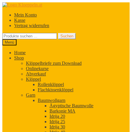
Zur
Zum
Navigation
Inhalt
Mein Konto
springen
springen
Kasse
Vertrag widerrufen
Suchen
Suchen
nach:
Menü
Home
Shop
Klöppelbriefe zum Download
Onlinekurse
Abverkauf
Klöppel
Rollenklöppel
Flachkissenklöppel
Garn
Baumwollgarn
Ägyptische Baumwolle
Barkonie MA
Idrija 20
Idrija 25
Idrija 30