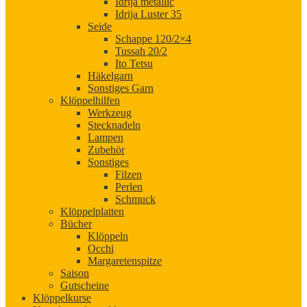
Idrija metallic
Idrija Luster 35
Seide
Schappe 120/2×4
Tussah 20/2
Ito Tetsu
Häkelgarn
Sonstiges Garn
Klöppelhilfen
Werkzeug
Stecknadeln
Lampen
Zubehör
Sonstiges
Filzen
Perlen
Schmuck
Klöppelplatten
Bücher
Klöppeln
Occhi
Margaretenspitze
Saison
Gutscheine
Klöppelkurse