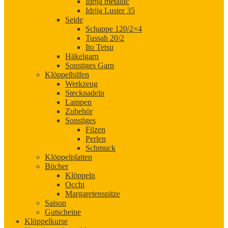
Idrija metallic
Idrija Luster 35
Seide
Schappe 120/2×4
Tussah 20/2
Ito Tetsu
Häkelgarn
Sonstiges Garn
Klöppelhilfen
Werkzeug
Stecknadeln
Lampen
Zubehör
Sonstiges
Filzen
Perlen
Schmuck
Klöppelplatten
Bücher
Klöppeln
Occhi
Margaretenspitze
Saison
Gutscheine
Klöppelkurse