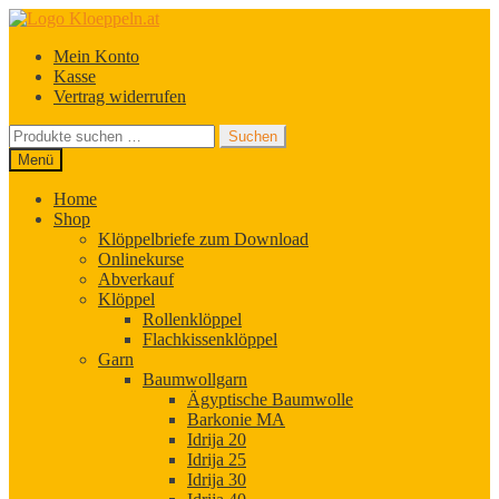
Zur
Zum
Navigation
Inhalt
Mein Konto
springen
springen
Kasse
Vertrag widerrufen
Suchen
Suchen
nach:
Menü
Home
Shop
Klöppelbriefe zum Download
Onlinekurse
Abverkauf
Klöppel
Rollenklöppel
Flachkissenklöppel
Garn
Baumwollgarn
Ägyptische Baumwolle
Barkonie MA
Idrija 20
Idrija 25
Idrija 30