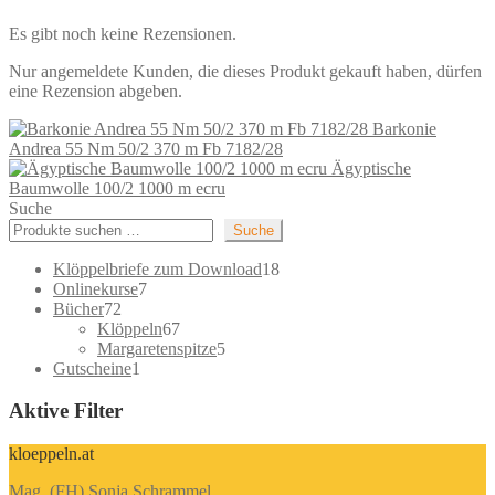
Es gibt noch keine Rezensionen.
Nur angemeldete Kunden, die dieses Produkt gekauft haben, dürfen
eine Rezension abgeben.
Barkonie
Andrea 55 Nm 50/2 370 m Fb 7182/28
Ägyptische
Baumwolle 100/2 1000 m ecru
Suche
Suche
18
Klöppelbriefe zum Download
18
7
Produkte
Onlinekurse
7
72
Produkte
Bücher
72
Produkte
67
Klöppeln
67
Produkte
5
Margaretenspitze
5
1
Produkte
Gutscheine
1
Produkt
Aktive Filter
kloeppeln.at
Mag. (FH) Sonja Schrammel