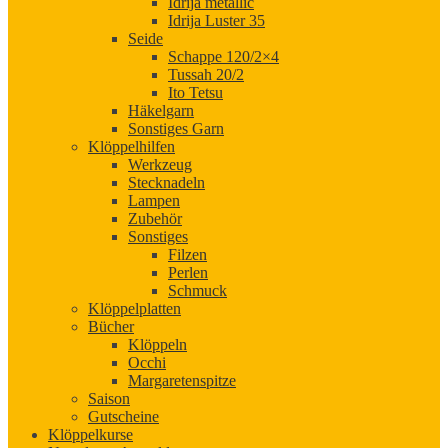
Idrija metallic
Idrija Luster 35
Seide
Schappe 120/2×4
Tussah 20/2
Ito Tetsu
Häkelgarn
Sonstiges Garn
Klöppelhilfen
Werkzeug
Stecknadeln
Lampen
Zubehör
Sonstiges
Filzen
Perlen
Schmuck
Klöppelplatten
Bücher
Klöppeln
Occhi
Margaretenspitze
Saison
Gutscheine
Klöppelkurse