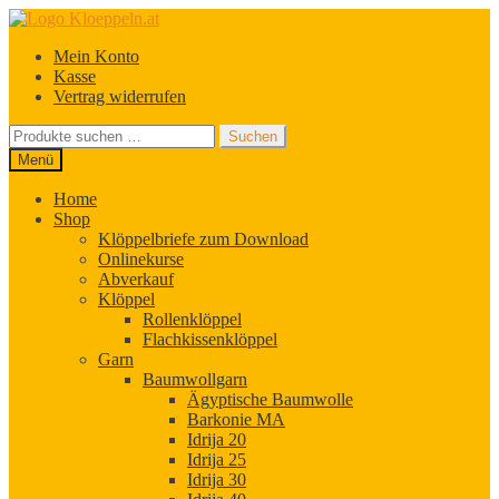
Zur
Zum
Navigation
Inhalt
Mein Konto
springen
springen
Kasse
Vertrag widerrufen
Suchen
Suchen
nach:
Menü
Home
Shop
Klöppelbriefe zum Download
Onlinekurse
Abverkauf
Klöppel
Rollenklöppel
Flachkissenklöppel
Garn
Baumwollgarn
Ägyptische Baumwolle
Barkonie MA
Idrija 20
Idrija 25
Idrija 30