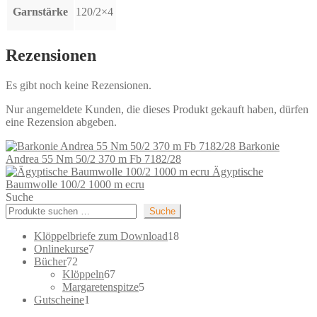
Garnstärke
120/2×4
Rezensionen
Es gibt noch keine Rezensionen.
Nur angemeldete Kunden, die dieses Produkt gekauft haben, dürfen
eine Rezension abgeben.
Barkonie
Andrea 55 Nm 50/2 370 m Fb 7182/28
Ägyptische
Baumwolle 100/2 1000 m ecru
Suche
Suche
18
Klöppelbriefe zum Download
18
7
Produkte
Onlinekurse
7
72
Produkte
Bücher
72
Produkte
67
Klöppeln
67
Produkte
5
Margaretenspitze
5
1
Produkte
Gutscheine
1
Produkt