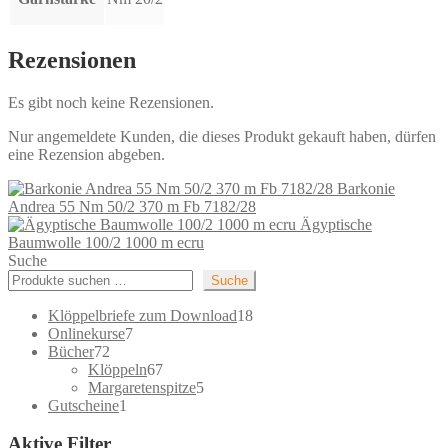
Rezensionen
Es gibt noch keine Rezensionen.
Nur angemeldete Kunden, die dieses Produkt gekauft haben, dürfen
eine Rezension abgeben.
Barkonie
Andrea 55 Nm 50/2 370 m Fb 7182/28
Ägyptische
Baumwolle 100/2 1000 m ecru
Suche
Suche
18
Klöppelbriefe zum Download
18
7
Produkte
Onlinekurse
7
72
Produkte
Bücher
72
Produkte
67
Klöppeln
67
Produkte
5
Margaretenspitze
5
1
Produkte
Gutscheine
1
Produkt
Aktive Filter