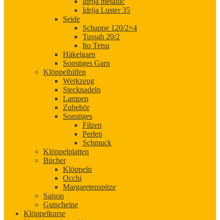
Idrija metallic
Idrija Luster 35
Seide
Schappe 120/2×4
Tussah 20/2
Ito Tetsu
Häkelgarn
Sonstiges Garn
Klöppelhilfen
Werkzeug
Stecknadeln
Lampen
Zubehör
Sonstiges
Filzen
Perlen
Schmuck
Klöppelplatten
Bücher
Klöppeln
Occhi
Margaretenspitze
Saison
Gutscheine
Klöppelkurse