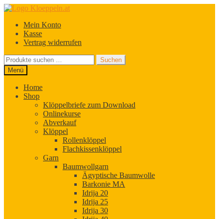
Zur
Zum
Navigation
Inhalt
Mein Konto
springen
springen
Kasse
Vertrag widerrufen
Suchen
Suchen
nach:
Menü
Home
Shop
Klöppelbriefe zum Download
Onlinekurse
Abverkauf
Klöppel
Rollenklöppel
Flachkissenklöppel
Garn
Baumwollgarn
Ägyptische Baumwolle
Barkonie MA
Idrija 20
Idrija 25
Idrija 30