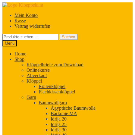
Zur
Zum
Navigation
Inhalt
Mein Konto
springen
springen
Kasse
Vertrag widerrufen
Suchen
Suchen
nach:
Menü
Home
Shop
Klöppelbriefe zum Download
Onlinekurse
Abverkauf
Klöppel
Rollenklöppel
Flachkissenklöppel
Garn
Baumwollgarn
Ägyptische Baumwolle
Barkonie MA
Idrija 20
Idrija 25
Idrija 30