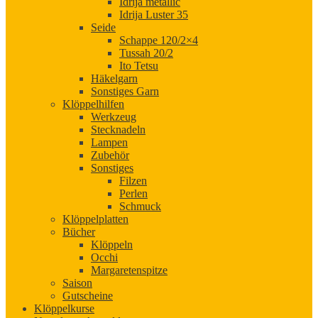
Idrija metallic
Idrija Luster 35
Seide
Schappe 120/2×4
Tussah 20/2
Ito Tetsu
Häkelgarn
Sonstiges Garn
Klöppelhilfen
Werkzeug
Stecknadeln
Lampen
Zubehör
Sonstiges
Filzen
Perlen
Schmuck
Klöppelplatten
Bücher
Klöppeln
Occhi
Margaretenspitze
Saison
Gutscheine
Klöppelkurse