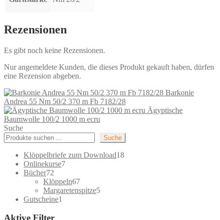
Rezensionen
Es gibt noch keine Rezensionen.
Nur angemeldete Kunden, die dieses Produkt gekauft haben, dürfen
eine Rezension abgeben.
Barkonie
Andrea 55 Nm 50/2 370 m Fb 7182/28
Ägyptische
Baumwolle 100/2 1000 m ecru
Suche
Suche
18
Klöppelbriefe zum Download
18
7
Produkte
Onlinekurse
7
72
Produkte
Bücher
72
Produkte
67
Klöppeln
67
Produkte
5
Margaretenspitze
5
1
Produkte
Gutscheine
1
Produkt
Aktive Filter