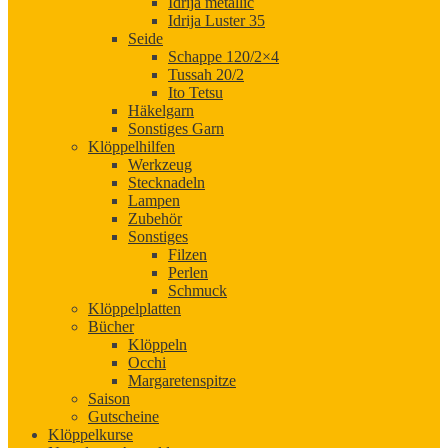
Idrija metallic
Idrija Luster 35
Seide
Schappe 120/2×4
Tussah 20/2
Ito Tetsu
Häkelgarn
Sonstiges Garn
Klöppelhilfen
Werkzeug
Stecknadeln
Lampen
Zubehör
Sonstiges
Filzen
Perlen
Schmuck
Klöppelplatten
Bücher
Klöppeln
Occhi
Margaretenspitze
Saison
Gutscheine
Klöppelkurse