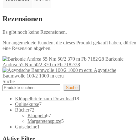
Rezensionen
Es gibt noch keine Rezensionen.
Nur angemeldete Kunden, die dieses Produkt gekauft haben, dürfen
eine Rezension abgeben.
Barkonie
Andrea 55 Nm 50/2 370 m Fb 7182/28
Ägyptische
Baumwolle 100/2 1000 m ecru
Suche
Suche
18
Klöppelbriefe zum Download
18
7
Produkte
Onlinekurse
7
72
Produkte
Bücher
72
Produkte
67
Klöppeln
67
Produkte
5
Margaretenspitze
5
1
Produkte
Gutscheine
1
Produkt
Aktive Filter