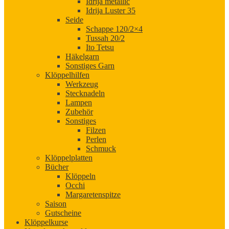
Idrija metallic
Idrija Luster 35
Seide
Schappe 120/2×4
Tussah 20/2
Ito Tetsu
Häkelgarn
Sonstiges Garn
Klöppelhilfen
Werkzeug
Stecknadeln
Lampen
Zubehör
Sonstiges
Filzen
Perlen
Schmuck
Klöppelplatten
Bücher
Klöppeln
Occhi
Margaretenspitze
Saison
Gutscheine
Klöppelkurse