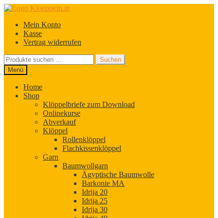
Zur
Zum
Navigation
Inhalt
Mein Konto
springen
springen
Kasse
Vertrag widerrufen
Suchen
Suchen
nach:
Menü
Home
Shop
Klöppelbriefe zum Download
Onlinekurse
Abverkauf
Klöppel
Rollenklöppel
Flachkissenklöppel
Garn
Baumwollgarn
Ägyptische Baumwolle
Barkonie MA
Idrija 20
Idrija 25
Idrija 30