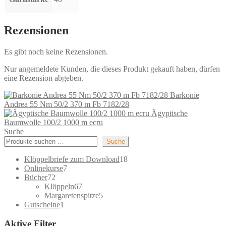
Rezensionen
Es gibt noch keine Rezensionen.
Nur angemeldete Kunden, die dieses Produkt gekauft haben, dürfen
eine Rezension abgeben.
Barkonie
Andrea 55 Nm 50/2 370 m Fb 7182/28
Ägyptische
Baumwolle 100/2 1000 m ecru
Suche
Suche
18
Klöppelbriefe zum Download
18
7
Produkte
Onlinekurse
7
72
Produkte
Bücher
72
Produkte
67
Klöppeln
67
Produkte
5
Margaretenspitze
5
1
Produkte
Gutscheine
1
Produkt
Aktive Filter