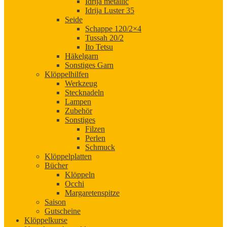
Idrija metallic
Idrija Luster 35
Seide
Schappe 120/2×4
Tussah 20/2
Ito Tetsu
Häkelgarn
Sonstiges Garn
Klöppelhilfen
Werkzeug
Stecknadeln
Lampen
Zubehör
Sonstiges
Filzen
Perlen
Schmuck
Klöppelplatten
Bücher
Klöppeln
Occhi
Margaretenspitze
Saison
Gutscheine
Klöppelkurse