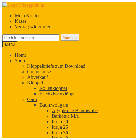
Zur
Zum
Navigation
Inhalt
Mein Konto
springen
springen
Kasse
Vertrag widerrufen
Suchen
Suchen
nach:
Menü
Home
Shop
Klöppelbriefe zum Download
Onlinekurse
Abverkauf
Klöppel
Rollenklöppel
Flachkissenklöppel
Garn
Baumwollgarn
Ägyptische Baumwolle
Barkonie MA
Idrija 20
Idrija 25
Idrija 30