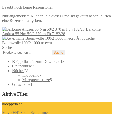
Es gibt noch keine Rezensionen.
Nur angemeldete Kunden, die dieses Produkt gekauft haben, dürfen
eine Rezension abgeben.
Barkonie
Andrea 55 Nm 50/2 370 m Fb 7182/28
Ägyptische
Baumwolle 100/2 1000 m ecru
Suche
Suche
18
Klöppelbriefe zum Download
18
7
Produkte
Onlinekurse
7
72
Produkte
Bücher
72
Produkte
67
Klöppeln
67
Produkte
5
Margaretenspitze
5
1
Produkte
Gutscheine
1
Produkt
Aktive Filter
kloeppeln.at
Mag. (FH) Sonja Schrammel