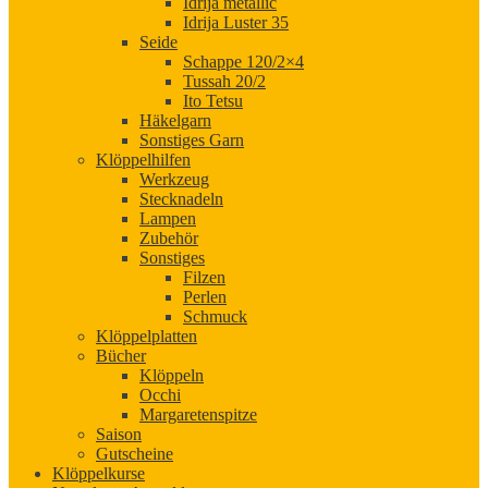
Idrija metallic
Idrija Luster 35
Seide
Schappe 120/2×4
Tussah 20/2
Ito Tetsu
Häkelgarn
Sonstiges Garn
Klöppelhilfen
Werkzeug
Stecknadeln
Lampen
Zubehör
Sonstiges
Filzen
Perlen
Schmuck
Klöppelplatten
Bücher
Klöppeln
Occhi
Margaretenspitze
Saison
Gutscheine
Klöppelkurse