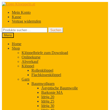
Zur
Zum
Navigation
Inhalt
Mein Konto
springen
springen
Kasse
Vertrag widerrufen
Suchen
Suchen
nach:
Menü
Home
Shop
Klöppelbriefe zum Download
Onlinekurse
Abverkauf
Klöppel
Rollenklöppel
Flachkissenklöppel
Garn
Baumwollgarn
Ägyptische Baumwolle
Barkonie MA
Idrija 20
Idrija 25
Idrija 30